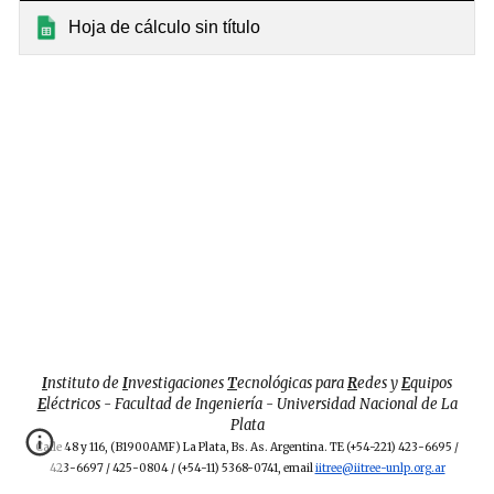
Hoja de cálculo sin título
I
nstituto de
I
nvestigaciones
T
ecnológicas para
R
edes y
E
quipos
E
léctricos - Facultad de Ingeniería - Universidad Nacional de La
Plata
Calle 48 y 116, (B1900AMF) La Plata, Bs. As. Argentina. TE (+54-
221
) 423-6695 /
423-6697 /
425-0804 /
(+54
-
11) 5368-0741, email
iitree@iitree-unlp.org.ar