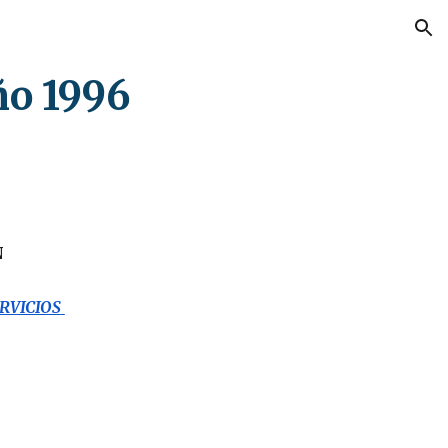
ion
ño 1996
N
ICIOS 