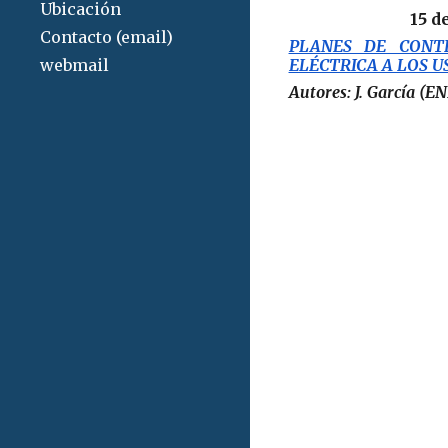
Ubicación
15 d
Contacto (email)
PLANES DE CONT
webmail
ELÉCTRICA A LOS U
Autores: J. García (EN