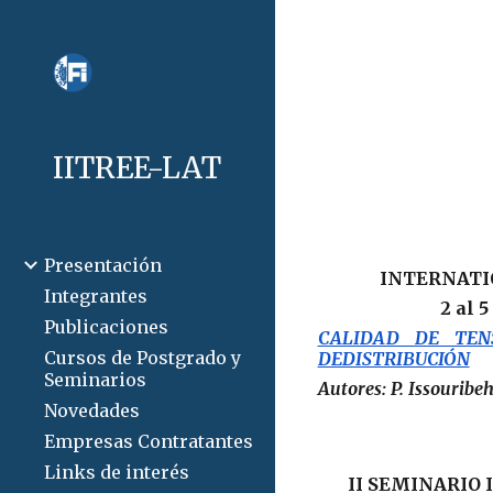
Sk
IITREE-LAT
Presentación
INTERNATI
Integrantes
2 al 
Publicaciones
CALIDAD DE TENS
Cursos de Postgrado y
DEDISTRIBUCIÓN
Seminarios
Autores: P. Issouribe
Novedades
Empresas Contratantes
Links de interés
II SEMINARIO