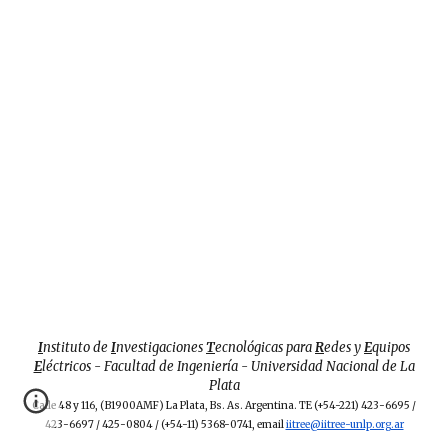
I
nstituto de
I
nvestigaciones
T
ecnológicas para
R
edes y
E
quipos
E
léctricos - Facultad de Ingeniería - Universidad Nacional de La
Plata
Calle 48 y 116, (B1900AMF) La Plata, Bs. As. Argentina. TE (+54-
221
) 423-6695 /
423-6697 /
425-0804 /
(+54
-
11) 5368-0741, email
iitree@iitree-unlp.org.ar