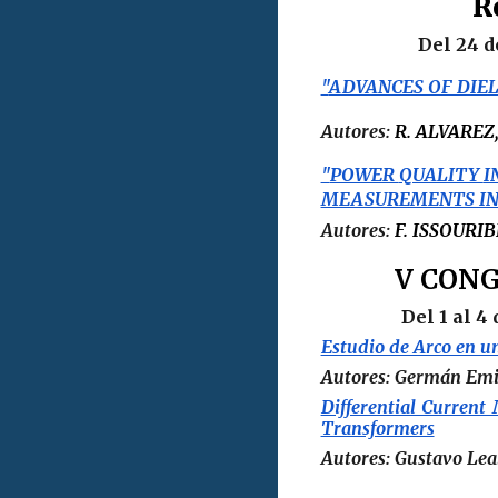
R
Del
24 d
"
ADVANCES OF DIEL
A
utores:
R.
ALVAREZ,
"
POWER
QUALITY
I
MEASUREMENTS IN
Autores:
F. ISSOURI
V CONG
Del
1
al
4
Estudio de Arco en 
Autores:
Germán Emi
Differential Current
Transformers
Autores:
Gustavo Lea