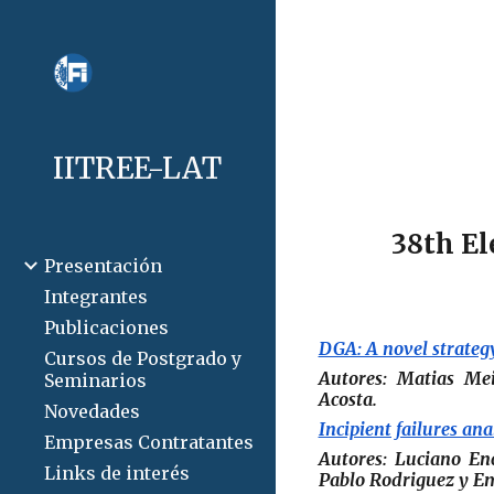
Sk
IITREE-LAT
38th El
Presentación
Integrantes
Publicaciones
DGA: A novel strategy
Cursos de Postgrado y
Autores:
Matias Mei
Seminarios
Acosta
.
Novedades
Incipient failures an
Empresas Contratantes
Autores:
Luciano Enc
Links de interés
Pablo Rodriguez y Em