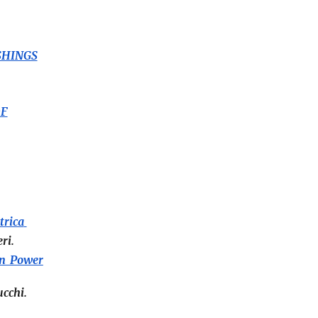
SHINGS
OF
trica
eri
.
 in Power
ucchi
.