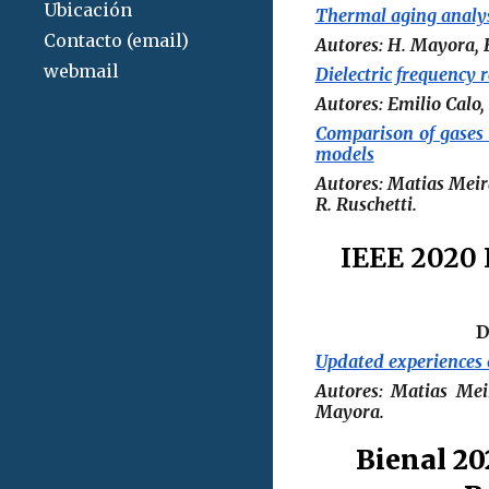
Ubicación
Thermal aging analys
Contacto (email)
Autores: H. Mayora, E.
webmail
Dielectric frequency 
Autores:
Emilio Calo
,
Comparison of gases 
models
Autores:
Matias Mei
R. Ruschetti
.
IEEE 2020 
D
Updated experiences o
Autores:
Matias Mei
Mayora.
Bienal 20