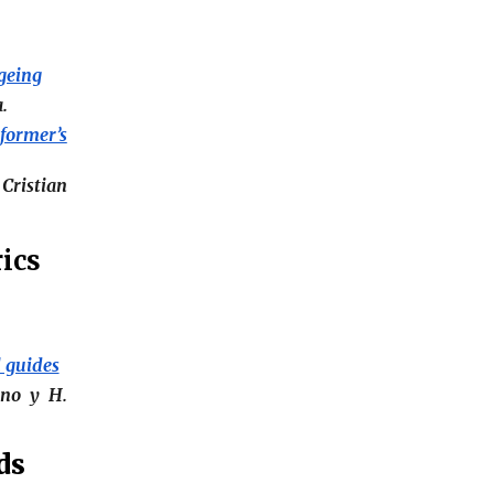
ageing
a.
former’s
y
Cristian
ics
l guides
ano
y H.
ds