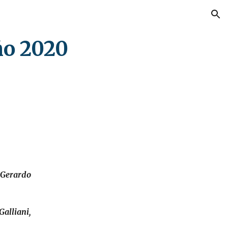
ion
ño 20
20
 Gerardo
alliani,