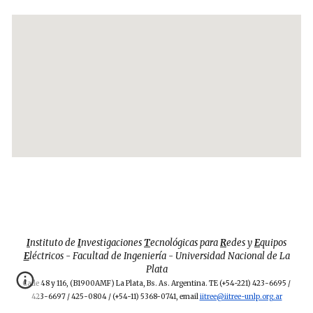
I
nstituto de
I
nvestigaciones
T
ecnológicas para
R
edes y
E
quipos
E
léctricos - Facultad de Ingeniería - Universidad Nacional de La
Plata
Calle 48 y 116, (B1900AMF) La Plata, Bs. As. Argentina. TE (+54-
221
) 423-6695 /
423-6697 /
425-0804 /
(+54
-
11) 5368-0741, email
iitree@iitree-unlp.org.ar